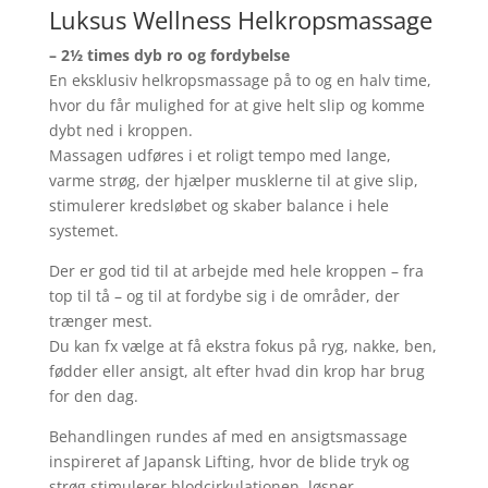
Luksus Wellness Helkropsmassage
– 2½ times dyb ro og fordybelse
En eksklusiv helkropsmassage på to og en halv time,
hvor du får mulighed for at give helt slip og komme
dybt ned i kroppen.
Massagen udføres i et roligt tempo med lange,
varme strøg, der hjælper musklerne til at give slip,
stimulerer kredsløbet og skaber balance i hele
systemet.
Der er god tid til at arbejde med hele kroppen – fra
top til tå – og til at fordybe sig i de områder, der
trænger mest.
Du kan fx vælge at få ekstra fokus på ryg, nakke, ben,
fødder eller ansigt, alt efter hvad din krop har brug
for den dag.
Behandlingen rundes af med en ansigtsmassage
inspireret af Japansk Lifting, hvor de blide tryk og
strøg stimulerer blodcirkulationen, løsner