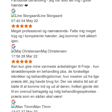
Fantastisk behandling - jeg har altid følt mig i gode
hænder ❤️
Line Storgaard
07:42 04 May 22
Meget professionel og nærværende- Følte mig meget
tryg og i kompetente hænder. Jeg kommer helt sikkert
igen.
Maj Christensen
17:56 28 Mar 22
Kan kun give mine varmeste anbefalinger til Freja - hun
skræddersyede en behandling pba. de forskellige
teknikker og behandlingsformer, hun mestrer ud fra lige
præcis dét, jeg havde brug for. Der var ekstra tid sat af
både til at komme ind og ud af døren, hvilket gjorde det
til en ovenud behagelig og rolig behandlingsoplevelse -
præcis som en sådan skal være!
Allan Timm
13:07 27 Mar 22