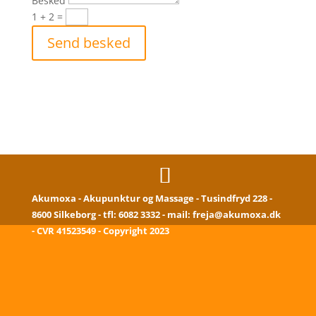
Besked
1 + 2
=
Send besked
Akumoxa - Akupunktur og Massage - Tusindfryd 228 -
8600 Silkeborg - tfl:
6082 3332
- mail:
freja@akumoxa.dk
- CVR 41523549 - Copyright 2023