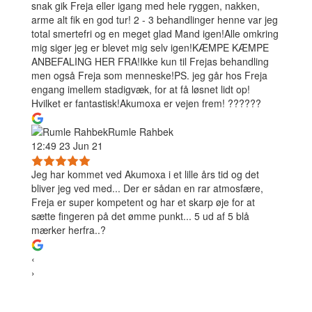
snak gik Freja eller igang med hele ryggen, nakken,
arme alt fik en god tur! 2 - 3 behandlinger henne var jeg
total smertefri og en meget glad Mand igen!Alle omkring
mig siger jeg er blevet mig selv igen!KÆMPE KÆMPE
ANBEFALING HER FRA!Ikke kun til Frejas behandling
men også Freja som menneske!PS. jeg går hos Freja
engang imellem stadigvæk, for at få løsnet lidt op!
Hvilket er fantastisk!Akumoxa er vejen frem! ??????
Rumle Rahbek
12:49 23 Jun 21
Jeg har kommet ved Akumoxa i et lille års tid og det
bliver jeg ved med... Der er sådan en rar atmosfære,
Freja er super kompetent og har et skarp øje for at
sætte fingeren på det ømme punkt... 5 ud af 5 blå
mærker herfra..?
‹
›