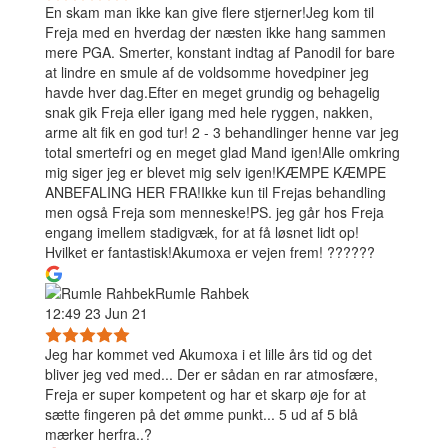
En skam man ikke kan give flere stjerner!Jeg kom til
Freja med en hverdag der næsten ikke hang sammen
mere PGA. Smerter, konstant indtag af Panodil for bare
at lindre en smule af de voldsomme hovedpiner jeg
havde hver dag.Efter en meget grundig og behagelig
snak gik Freja eller igang med hele ryggen, nakken,
arme alt fik en god tur! 2 - 3 behandlinger henne var jeg
total smertefri og en meget glad Mand igen!Alle omkring
mig siger jeg er blevet mig selv igen!KÆMPE KÆMPE
ANBEFALING HER FRA!Ikke kun til Frejas behandling
men også Freja som menneske!PS. jeg går hos Freja
engang imellem stadigvæk, for at få løsnet lidt op!
Hvilket er fantastisk!Akumoxa er vejen frem! ??????
Rumle Rahbek
12:49 23 Jun 21
Jeg har kommet ved Akumoxa i et lille års tid og det
bliver jeg ved med... Der er sådan en rar atmosfære,
Freja er super kompetent og har et skarp øje for at
sætte fingeren på det ømme punkt... 5 ud af 5 blå
mærker herfra..?