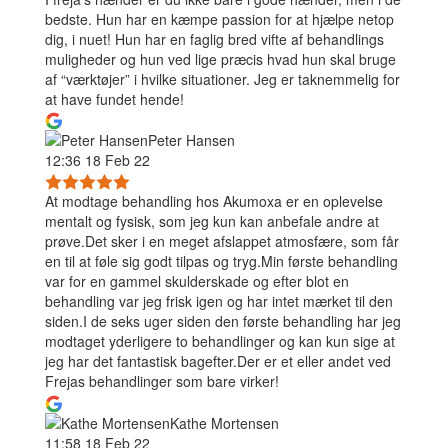
bedste. Hun har en kæmpe passion for at hjælpe netop
dig, i nuet! Hun har en faglig bred vifte af behandlings
muligheder og hun ved lige præcis hvad hun skal bruge
af “værktøjer” i hvilke situationer. Jeg er taknemmelig for
at have fundet hende!
Peter Hansen
12:36 18 Feb 22
At modtage behandling hos Akumoxa er en oplevelse
mentalt og fysisk, som jeg kun kan anbefale andre at
prøve.Det sker i en meget afslappet atmosfære, som får
en til at føle sig godt tilpas og tryg.Min første behandling
var for en gammel skulderskade og efter blot en
behandling var jeg frisk igen og har intet mærket til den
siden.I de seks uger siden den første behandling har jeg
modtaget yderligere to behandlinger og kan kun sige at
jeg har det fantastisk bagefter.Der er et eller andet ved
Frejas behandlinger som bare virker!
Kathe Mortensen
11:58 18 Feb 22