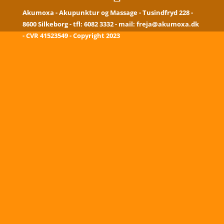
Akumoxa - Akupunktur og Massage - Tusindfryd 228 -
8600 Silkeborg - tfl:
6082 3332
- mail:
freja@akumoxa.dk
- CVR 41523549 - Copyright 2023