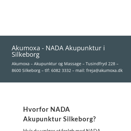
Akumoxa - NADA Akupunktur i
Silkeborg
Akumoxa – Akupunktur og Massage – Tusindfryd 228 –
8600 Silkeborg – tlf: 6082 3332 – mail: freja@akumoxa.dk
Hvorfor NADA
Akupunktur Silkeborg?
Hvis du vælger et forløb med NADA