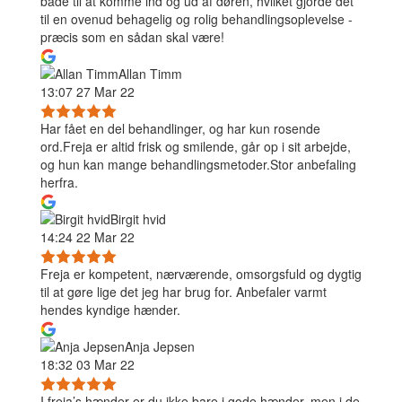
både til at komme ind og ud af døren, hvilket gjorde det
til en ovenud behagelig og rolig behandlingsoplevelse -
præcis som en sådan skal være!
Allan Timm
13:07 27 Mar 22
Har fået en del behandlinger, og har kun rosende
ord.Freja er altid frisk og smilende, går op i sit arbejde,
og hun kan mange behandlingsmetoder.Stor anbefaling
herfra.
Birgit hvid
14:24 22 Mar 22
Freja er kompetent, nærværende, omsorgsfuld og dygtig
til at gøre lige det jeg har brug for. Anbefaler varmt
hendes kyndige hænder.
Anja Jepsen
18:32 03 Mar 22
I freja’s hænder er du ikke bare i gode hænder, men i de